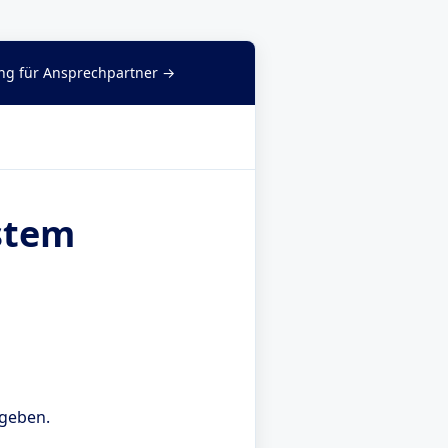
g für Ansprechpartner →
stem
egeben.